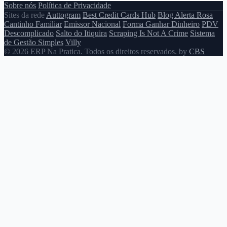
Sobre nós
Política de Privacidade
Sites da rede
Auttogram
Best Credit Cards Hub
Blog Alerta Rosa
Cantinho Familiar
Emissor Nacional
Forma Ganhar Dinheiro
PDV
Descomplicado
Salto do Itiquira
Scraping Is Not A Crime
Sistema
de Gestão Simples
Villy
© 2026 ERP Na Pratica. Todos os direitos reservados. by
CBS