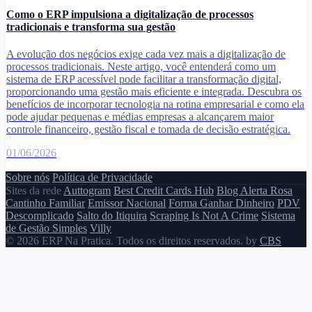
Como o ERP impulsiona a digitalização de processos
tradicionais e transforma sua gestão
A evolução dos negócios exige cada vez mais a digitalização de
processos tradicionais. Neste artigo, você entenderá como um
sistema de ERP acessível pode facilitar a transformação digital,
proporcionando uma gestão mais eficiente e integrada. Descubra os
benefícios de incorporar tecnologia na rotina empresarial e como ela
pode ajudar pequenas e médias empresas a alcançarem maior
controle financeiro, gestão fiscal e tomada de decisão estratégica.
01/06/2026
Sobre nós
Política de Privacidade
Sites da rede
Auttogram
Best Credit Cards Hub
Blog Alerta Rosa
Cantinho Familiar
Emissor Nacional
Forma Ganhar Dinheiro
PDV
Descomplicado
Salto do Itiquira
Scraping Is Not A Crime
Sistema
de Gestão Simples
Villy
© 2026 ERP Na Pratica. Todos os direitos reservados. by
CBS